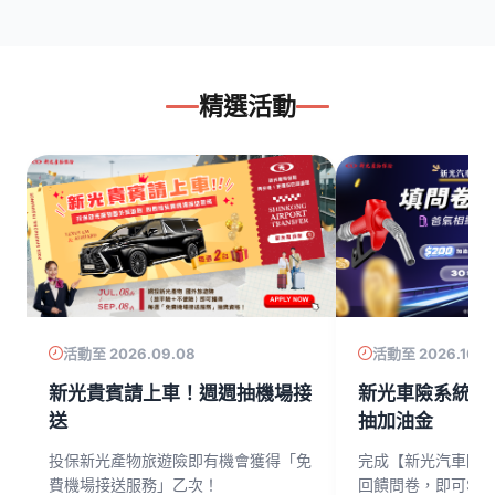
精選活動
活動至 2026.09.08
活動至 2026.10.3
新光貴賓請上車！週週抽機場接
新光車險系統全
送
抽加油金
獲
投保新光產物旅遊險即有機會獲得「免
完成【新光汽車險
費機場接送服務」乙次！
回饋問卷，即可$2