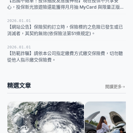
【出國不菇單！投保抽皮友應援神物】現在投保不只享安
心，投保新光旅遊險還能獲得月月抽 MyCard 與限量正版實
體週邊的資格。
2026.01.01
【網站公告】保險契約訂立時，保險標的之危險已發生或已
消滅者，其契約無效(依保險法第51條規定)。
2026.01.01
【防範詐騙】請依本公司指定繳費方式繳交保險費，切勿聽
從他人指示繳交保險費。
精選文章
閱讀更多