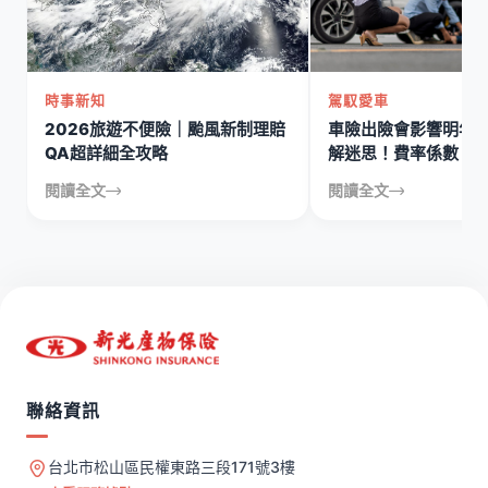
時事新知
駕馭愛車
2026旅遊不便險｜颱風新制理賠
車險出險會影響明年
QA超詳細全攻略
解迷思！費率係數、
說清楚
閱讀全文
閱讀全文
聯絡資訊
台北市松山區民權東路三段171號3樓