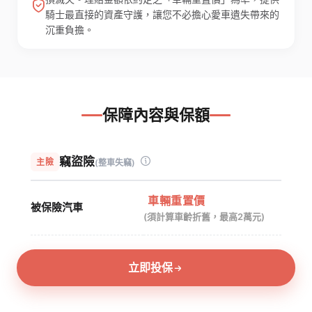
騎士最直接的資產守護，讓您不必擔心愛車遺失帶來的
沉重負擔。
保障內容與保額
承
保
竊盜險
主險
(整車失竊)
保
障
範
額
車輛重置價
被保險汽車
圍
度
(須計算車齡折舊，最高2萬元)
立即投保