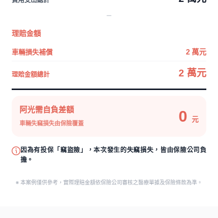
理賠金額
車輛損失補償
2 萬元
2 萬元
理賠金額總計
阿光需自負差額
0
元
車輛失竊損失由保險覆蓋
因為有投保「竊盜險」，本次發生的失竊損失，皆由保險公司負
擔。
※ 本案例僅供參考，實際理賠金額依保險公司審核之醫療單據及保險條款為準。