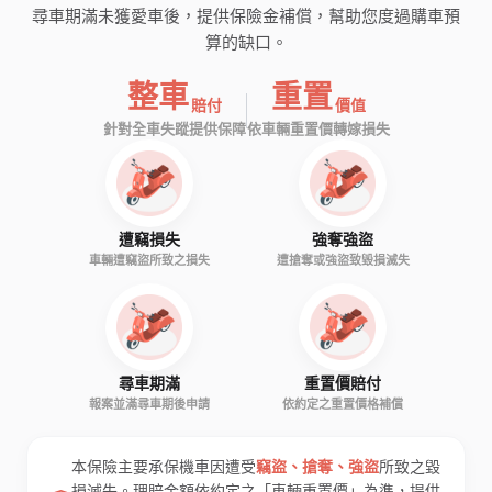
尋車期滿未獲愛車後，提供保險金補償，幫助您度過購車預
算的缺口。
整車
重置
賠付
價值
針對全車失蹤提供保障
依車輛重置價轉嫁損失
遭竊損失
強奪強盜
車輛遭竊盜所致之損失
遭搶奪或強盜致毀損滅失
尋車期滿
重置價賠付
報案並滿尋車期後申請
依約定之重置價格補償
本保險主要承保機車因遭受
竊盜、搶奪、強盜
所致之毀
損滅失。理賠金額依約定之「車輛重置價」為準，提供