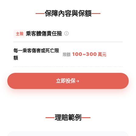
保障內容與保額
承
保
乘客體傷責任險
主險
保
障
範
額
每一乘客傷害或死亡限
100~300
萬元
限額
圍
度
額
立即投保
理賠範例