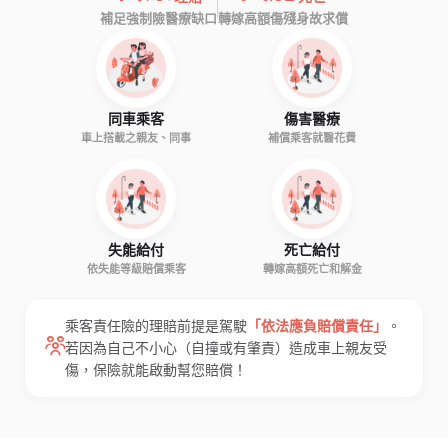
補足強制險醫療缺口
轉嫁高額傷殘身故求償
同車乘客
傷害醫療
車上搭載之親友、同事
補償乘客就醫花費
失能給付
死亡給付
依失能等級賠償乘客
轉嫁高額死亡和解金
乘客責任險的理賠前提是駕駛
「依法應負賠償責任」
。
若因為自己不小心（自撞或有肇責）造成車上親友受
傷，保險就能啟動幫您賠償！