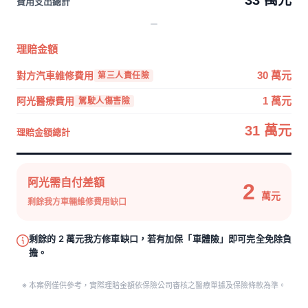
33 萬元
費用支出總計
理賠金額
對方汽車維修費用
30 萬元
第三人責任險
阿光醫療費用
1 萬元
駕駛人傷害險
31 萬元
理賠金額總計
阿光需自付差額
2
萬元
剩餘我方車輛維修費用缺口
剩餘的 2 萬元我方修車缺口，若有加保「車體險」即可完全免除負
擔。
※ 本案例僅供參考，實際理賠金額依保險公司審核之醫療單據及保險條款為準。