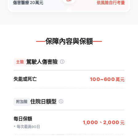
傷害醫療 20萬元
依風險自行考量
保障內容與保額
承
保
駕駛人傷害險
主險
保
障
範
額
失能或死亡
100~600
萬元
圍
度
住院日額型
附加險
每日保額
1,000、2,000
元
* 每次最高90日