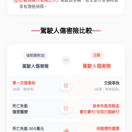
享有理賠保障。
駕駛人傷害險比較
主險
強制險附加
VS
駕駛人傷害險
駕駛人傷害險
單一交通事故
交通事故
(自摔、撞樹等)
(自撞、對撞皆賠)
死亡失能
身故失能保險金
傷害醫療
實支實付/住院日額給付
死亡失能 300萬元
保額彈性選擇