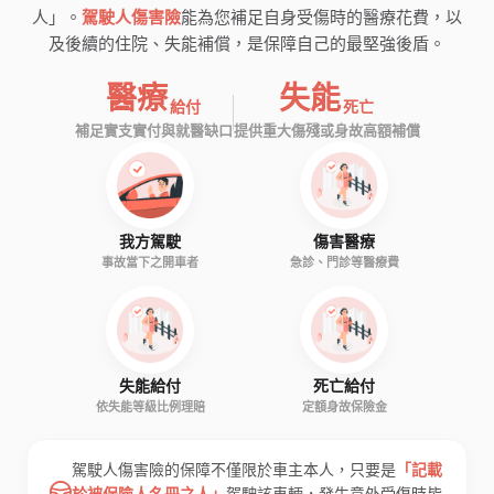
人」。
駕駛人傷害險
能為您補足自身受傷時的醫療花費，以
及後續的住院、失能補償，是保障自己的最堅強後盾。
醫療
失能
給付
死亡
補足實支實付與就醫缺口
提供重大傷殘或身故高額補償
我方駕駛
傷害醫療
事故當下之開車者
急診、門診等醫療費
失能給付
死亡給付
依失能等級比例理賠
定額身故保險金
駕駛人傷害險的保障不僅限於車主本人，只要是
「記載
於被保險人名冊之人」
駕駛該車輛，發生意外受傷時皆