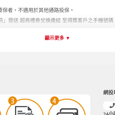
者亦可至本公司官方網站法令公告之「個人資料保護法」應告知
(02)2507-6810
可歸責於新光產險，參加者所填寫或登錄之資料如有遺失、錯誤
資保護法
電子商務自律規範
金融監督管理委員會
資安聲明
保單條款下
之提供廠商無任何代理或合夥關係。得獎者如因本活動各項獎品
，13:30~17:30
公司地址：台北市松山區民權東路三段171號3樓
求更換、轉換或折換現金。如領取後對獎品之使用方式、售後服
限公司 Shinkong Insurance Company, Ltd.
事由導致獎品內容變更，本公司有權變更贈品，改由等值商品取
造、詐欺或其他不正當之方式意圖兌領之參加者，除有權撤銷其
之權利（包括但不限於更換活動、提前終止或延長活動時間之最
另行通知