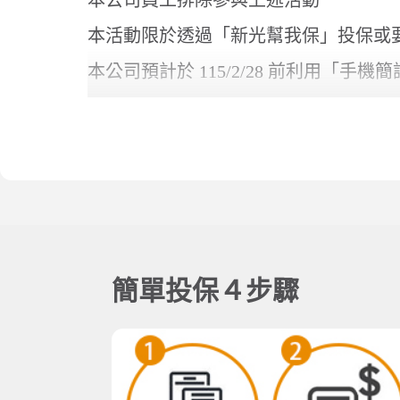
充、停止蒐集、處理、利用或刪除之權利。參加活動
步了解詳細資訊，俾維護權益
本活動如有任何因電腦、網路、電話、技術或其他不
毀損等情形，新光產險不負任何法律責任
投保須知
金融消費者保護法
隱私權聲明
個
本公司非獎品製造者或提供者，且與各該獎品或服務
服務時間：週一~週五(上班日) 8:30~12:30
何爭議，概與本公司無涉。本活動之所有獎項不得要
© 新光產物保險股份有
爭議，概與本公司無關。如遇產品缺貨或不可抗力之
不得異議
本公司得檢視活動是否有人為操作之行為，對於以偽
絕其參與活動外，得另依法辦理
本公司保有取消、終止、修改或暫停本活動相關內容
項），如有未盡事宜，皆以本活動網站公告為準，不