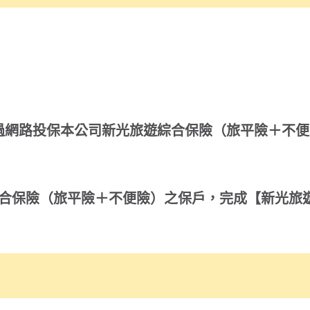
平險＋不便險）之保戶，完成【新光旅遊險】網站滿意度回饋活
券 100元（無效期）— 20名
即可獲得抽獎資格
合險」
⇀ 填寫「回饋問卷」
場貴賓室使用券兌換序號乙組 — 不限額