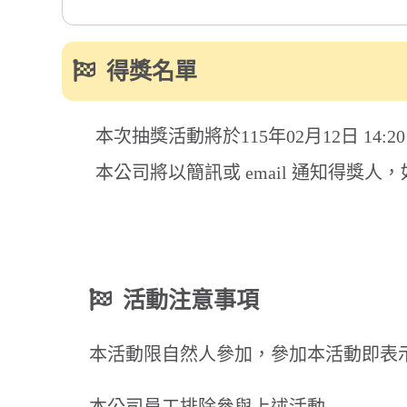
本公司員工排除參與上述活動
本活動限於透過「新光幫我保」投保或要保者，不適
本公司預計於 115/2/28 前利用「手機簡訊」發
貴賓室使用券 兌換連結 至得獎客戶留存之信箱，
獲得兌換序號之得獎者，請於簡訊指定之期限內完成
本公司將於活動結束後，透過電腦進行公開隨機抽獎
任何獎項兌換相關事宜：【環亞機場貴賓室使用券兌換
依中華民國稅法規定，獎項金額若超過新台幣1,00
簡單投保４步驟
扣繳憑單予得獎者；若得獎獎項金額(價值)為新台幣2
法配合，即視為自動放棄得獎資格
參加活動同時，即表示已充分知悉與同意：本公司得
以電子檔或紙本形式於我國境內蒐集、處理、利用其
公正公開。參加活動者可自由選擇是否提供完整個人
參加活動者可電洽本公司免費客服專線（0800-78