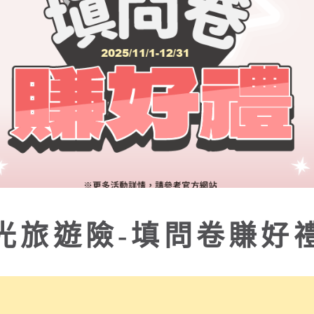
遊險-填問卷賺好禮！
保本公司新光旅遊綜合保險（旅平險＋不便險）之保戶，皆可參加