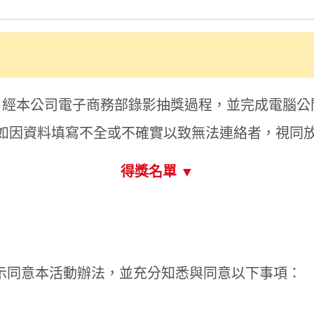
用於其他通路投保。
送 超商禮券兌換連結 至得獎客戶之手機號碼、利用「電子信箱」發送
請活動參與者確實填寫個人資料，以免向隅。
顯示更多 ▼
兌換，超過期限而導致該序號無效之情形，將不提供補發
，並以錄影方式記錄抽獎過程，抽獎結果將公告於活動頁面
】請洽環亞機場服務集團；【統一超商禮券】請洽Edenred宜
0元(含)以上者，獎項將列入個人年度綜合所得稅申報，本公司將
0,010元(含)以上者，得獎者須先繳交10％機會得獎稅金，始可
網投專線
因活動需要，依「個人資料保護法」相關規定，於參加活動者同
(02)2517-5725
個人資料，得獎者應同意本公司公佈得獎名單於新光產險網站，
24小時免付費(申訴)專線
資訊，惟若資訊不完整者，將無法參加
0800-789-999
9-999），針對個人資料行使請求答覆查詢、提供閱覽、製給複製
傳真號碼