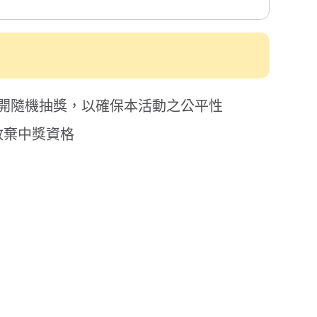
 台灣環亞機場
睿智慧
於翌年依法開立
領獎。若未能依
意之期間內，
E-mail
以確保本活動
服務據點
本、更正、補