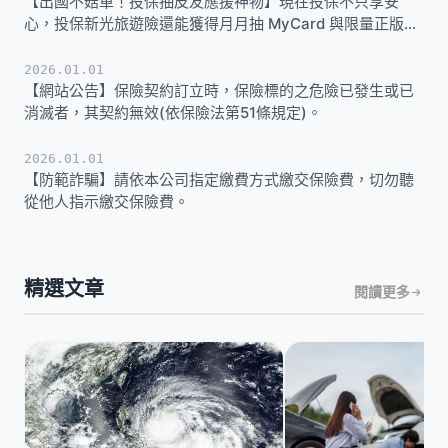
【出國不菇單！投保抽皮友應援神物】現在投保不只享安
心，投保新光旅遊險還能獲得月月抽 MyCard 與限量正版實
體週邊的資格。
2026.01.01
【網站公告】保險契約訂立時，保險標的之危險已發生或已
消滅者，其契約無效(依保險法第51條規定)。
2026.01.01
【防範詐騙】請依本公司指定繳費方式繳交保險費，切勿聽
從他人指示繳交保險費。
精選文章
閱讀更多