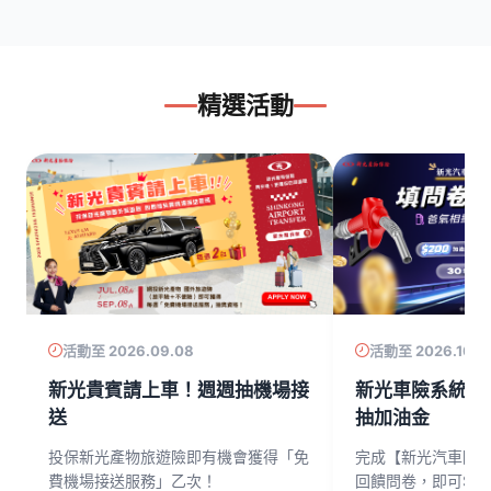
精選活動
活動至 2026.09.08
活動至 2026.10.3
新光貴賓請上車！週週抽機場接
新光車險系統全
送
抽加油金
獲
投保新光產物旅遊險即有機會獲得「免
完成【新光汽車險
費機場接送服務」乙次！
回饋問卷，即可$2