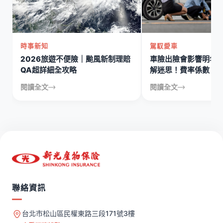
時事新知
駕馭愛車
2026旅遊不便險｜颱風新制理賠
車險出險會影響明年
QA超詳細全攻略
解迷思！費率係數、
說清楚
閱讀全文
閱讀全文
聯絡資訊
台北市松山區民權東路三段171號3樓