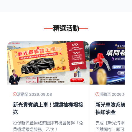
精選活動
活動至 2026.09.08
活動至 2026.10.3
新光貴賓請上車！週週抽機場接
新光車險系統全
送
抽加油金
獲
投保新光產物旅遊險即有機會獲得「免
完成【新光汽車險
費機場接送服務」乙次！
回饋問卷，即可$2