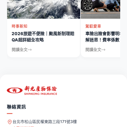
時事新知
駕馭愛車
2026旅遊不便險｜颱風新制理賠
車險出險會影響明年
QA超詳細全攻略
解迷思！費率係數、
說清楚
閱讀全文
閱讀全文
聯絡資訊
台北市松山區民權東路三段171號3樓