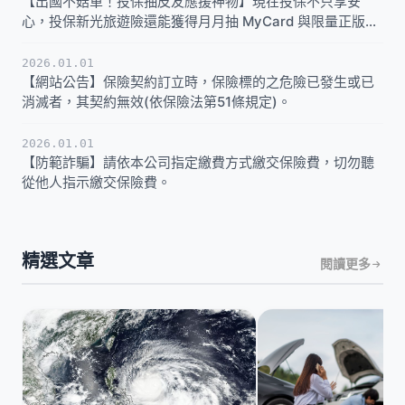
【出國不菇單！投保抽皮友應援神物】現在投保不只享安
心，投保新光旅遊險還能獲得月月抽 MyCard 與限量正版實
體週邊的資格。
2026.01.01
【網站公告】保險契約訂立時，保險標的之危險已發生或已
消滅者，其契約無效(依保險法第51條規定)。
2026.01.01
【防範詐騙】請依本公司指定繳費方式繳交保險費，切勿聽
從他人指示繳交保險費。
精選文章
閱讀更多