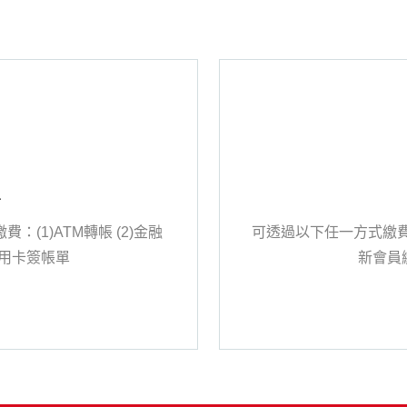
單
(1)ATM轉帳 (2)金融
可透過以下任一方式繳費：(
)信用卡簽帳單
新會員