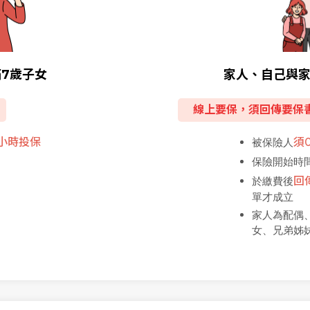
家人、自己與
7歲子女
線上要保，須回傳要保
被保險人
須0
小時投保
保險開始時
於繳費後
回
單才成立
家人為配偶、
女、兄弟姊