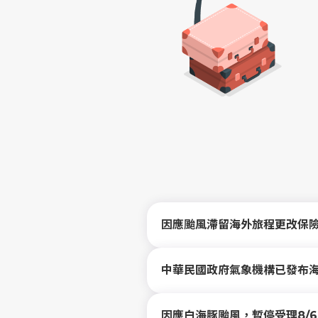
因應颱風滯留海外旅程更改保
中華民國政府氣象機構已發布
因應白海豚颱風，暫停受理8/6~