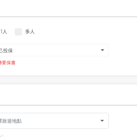
1人
多人
傳要保書
擇旅遊地點
點：