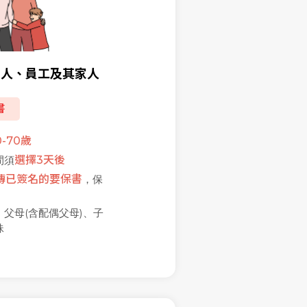
家人、員工及其家人
書
-70歲
間須
選擇3天後
傳已簽名的要保書
，保
父母(含配偶父母)、子
妹