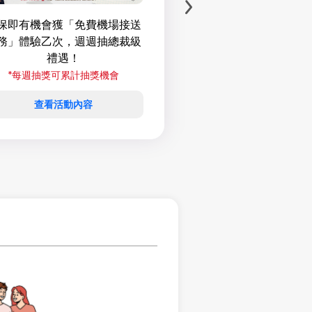
保即有機會獲「免費機場接送
兩人投保即有機會獲
務」體驗乙次，週週抽總裁級
到飽eSIM；其他地區10
禮遇！
抽獎資格。
*每週抽獎可累計抽獎機會
*收到電子保單後參
查看活動內容
查看活動內容