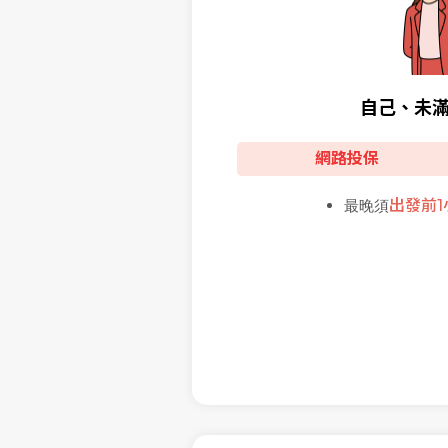
自己、未滿
網路投保
最晚須
出發前1