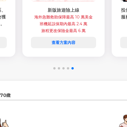
新版旅遊險上線
區、
投
會獲
服
海外急難救助保障最高 10 萬美金
格。
班機延誤保期內最高 2.4 萬
旅程更改保險金最高 6 萬
查看方案內容
70歲