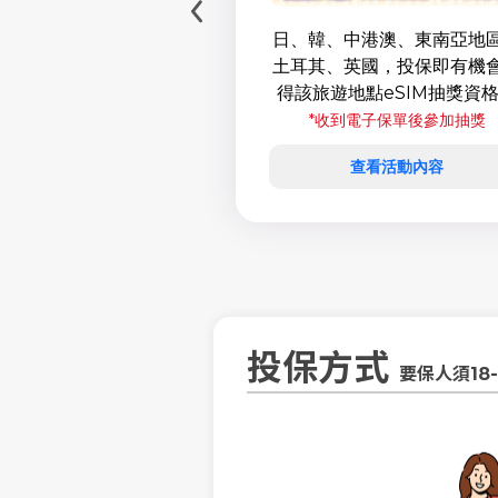
綜險 ( 旅平險 + 不便
日、韓、中港澳、東南亞地
入活動代碼抽MyCard
土耳其、英國，投保即有機
點、皮克敏正版周邊。
得該旅遊地點eSIM抽獎資
碼【SKIBLOOM】*
*收到電子保單後參加抽獎
查看活動內容
查看活動內容
投保方式
要保人須18-