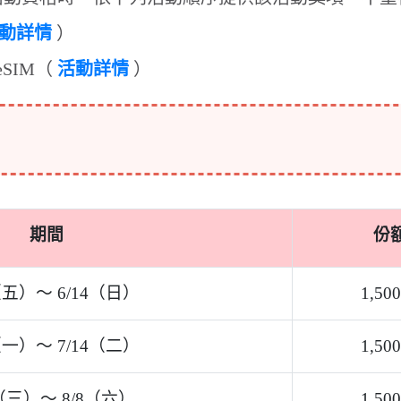
4（二）
1,500 
份
（六）
1,500 
2
份
地1】日本 & 韓國