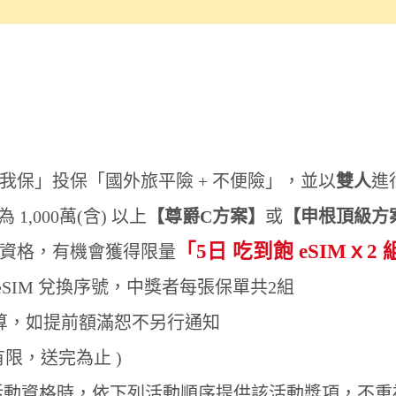
) 以上
【尊爵C方案】
或
【申根頂級方案】
「5日 吃到飽 eSIMｘ2 組」
「15
會獲得限量
( 日本、韓國 ) 或
換序號，中獎者每張保單共2組
額滿恕不另行通知
 )
，依下列活動順序提供該活動獎項，不重複發放
詳情
）
份額
剩
4（日）
1,500 
份