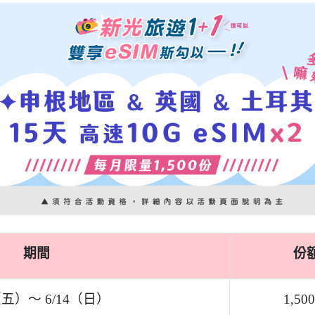
蘭、丹麥、德國、法國、芬蘭、荷蘭、捷克共和國、克羅埃西亞
、葡萄牙、瑞典、瑞士、斯洛伐克、斯洛維尼亞、西班牙、希臘
eSIM 兌換序號ｘ2 組
土耳其，擇一兌換）
禮！
遊險」
⇀ 立即投保
入「保單號碼」及「要保人身分證字號」進行抽獎，中獎者系統將
應填寫完整聯絡資訊，以免向隅。