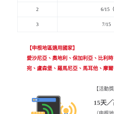
獲得 eSIM 兌換序號之得獎者，需於得獎通知信發
得獎者需從獲獎通知信件中的連結，連至「JOYTEL
完成購買程序後，將由「JOYTEL台灣卓一電訊
行啟用
📢
獎項流程調整公告
因應 eSIM 發送作業流程優化，凡於
2026/07/22 00:
提供於電子保單中）
每組保單號碼
限抽獎乙次
。
若幸運中獎，系統將於
5 分鐘內
自動寄發中獎