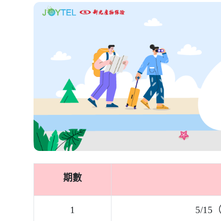
愛沙尼亞、奧地利、保加利亞、比利時、冰島、波
宛、盧森堡、羅馬尼亞、馬耳他、摩爾多瓦、挪威
【活動獎項】
15天／高速 10G 
（申根地區、英國及
立即投保，抽專屬好
⇀ 了解「新光國外旅
獎項發送說明
投保完成(電子保單發送)後可透過
專屬抽獎頁面
，輸
寄發中獎通知至您的電子郵件信箱，請活動參與人