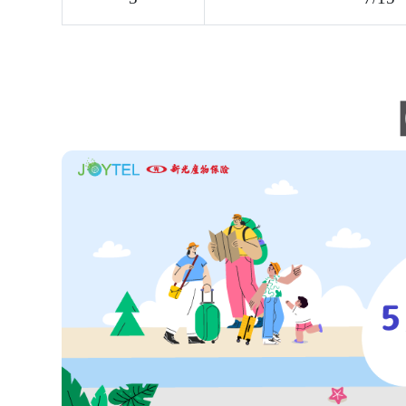
【活動獎項】
5天／不限流量吃到
（日本 or 韓國，擇
立即投保，抽限量專
⇀ 了解「新光國外旅
【旅遊地2】