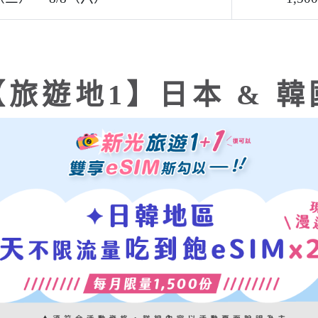
飽eSIM 兌換序號ｘ2 組
一兌換）
屬好禮！
遊險」
⇀ 立即投保
申根地區、英國及土耳其