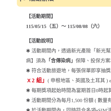
病】須為
「含傳染病」
保障、投保方案為 1,000萬(含
✱ 符合活動旅遊地，每張保單即享抽獎資格，有機
ｘ2 組」
( 申根地區、英國及土耳其 ) eSIM 兌
✱ 每期獎項起始時間為當期首日0時起算，如提前
✱ 活動期間分為每月1,500 份額 ( 數量有限，送完為止
✱ 於活動期間內，同時符合多項eSIM活動資格時
1、新光旅遊1+1 雙享eSIM 斯勾以（
活動詳情
）
2、走馬看花 eSIM想事成 - 享免費限量eSIM（
活動
🎁
輸入保單號碼 →
立即抽獎
期數
期間
1
5/15（五）～ 6/1