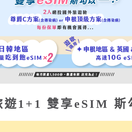
1 雙享eSIM 斯勾以！
國外旅平險 + 不便險」，並以
雙人
進行
「線上要保」
，投保內