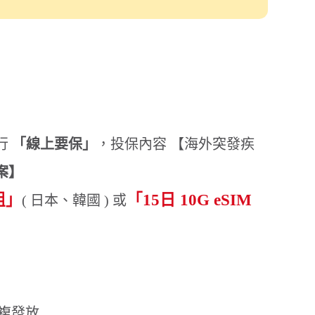
日 10G eSIM
餘份數
已截止