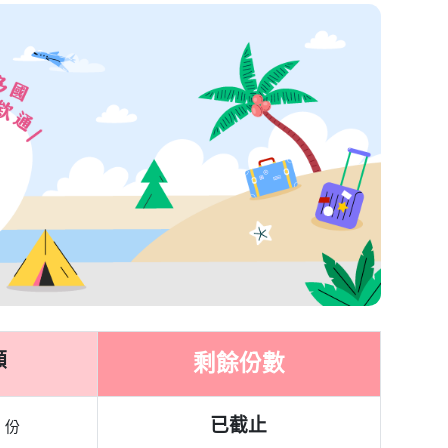
、拉脫維亞、立陶
、匈牙利、義大利
於5 分鐘內自動