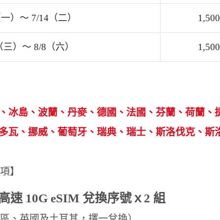
送後起 90 天（含）內完成商品兌換，超過期限該序號無效，將不
台灣卓一電訊」提供之專屬網址，進行 eSIM 商品兌換兩組（
」發送訂單通知信於您的有效電子郵件信箱中，並依照信件中廠商
00 起
完成投保之保戶，請於
2026/07/23 起
至
專屬抽獎頁面
進行抽
通知至您的電子郵件信箱，請留意查收。